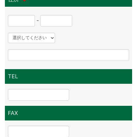
当社は個人情報の収集に際し、利用目的を明確に
し、同意を得た上で、適法かつ公正な手段により
-
行い、 個人情報の利用及び提供は、同意を得た
利用目的の範囲内で行います。
【お問い合わせページでの個人情報の利用目的】
お客様からのお問い合わせへの対応に必要な範囲
での利用を行います。
TEL
・個人情報の適正管理について
当社は保有する個人情報を安全かつ正確に管理
し、不正アクセス、紛失・破壊・改ざん・漏洩等
FAX
の予防並びに是正に努めます。
・個人情報の開示・訂正または削除について