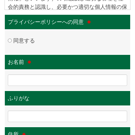
会的責務と認識し、必要かつ適切な個人情報の保
護を行い、維持するために、次の方針のもとで個
プライバシーポリシーへの同意
※
人情報を取り扱います。
・法令の遵守について
同意する
当社は個人情報の保護に関する法令及びその他の
規範を遵守します。
お名前
※
・受託業務について
当社は受託業務で顧客企業様から預かる個人情報
に関して顧客企業様と当店の間で、 機密保持・
ふりがな
個人情報の授受・保管・返却・廃棄等についてル
ールを定め、厳正な管理を行います。
・個人情報の収集と利用・提供について
住所
※