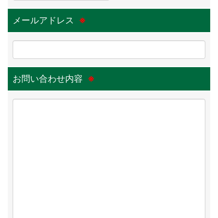
個人情報の開示を求められたときは、所定の手続
メールアドレス
※
きに基づいて合理的期間内に開示し、誤った情報
があれば訂正又は削除します。
・個人情報の外部委託について
お問い合わせ内容
※
当社は個人情報を外部へ預託する場合の措置に関
して個人情報を適切に取り扱っている委託先を選
定し、個人情報の管理、 機密保持等適正な管理
を実施させます。
・個人情報問い合わせ窓口の設置について
当社は個人情報の取り扱いに関する問い合わせ窓
口を設置し、お問い合わせについては適切かつ迅
速な対応を致します。
鳥本製畳株式会社